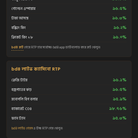
৯৬.৫%
গোল্ডেন এম্পায়ার
৯৬.৩%
টাকা আসছে
৯৬.২%
বক্সিং কিং
৯৬.০%
ক্রিকেট কিং ১৮
bd8 স্লট
গেমে RTP হার সর্বোচ্চ। bd8 app ডাউনলোড করে স্লট খেলুন।
bd8 লাইভ ক্যাসিনো RTP
৯৬.১%
ক্রেজি টাইম
৯৬.৫%
বজ্রপাতের ঝড়
৯৫.৯%
মনোপলি বিগ বলার
৯৮.৭৬%
ব্যাকারেট C08
৯৫.৩%
ফ্যান ট্যান
bd8 লাইভ গেমস
এ উচ্চ RTP গেম খেলুন।