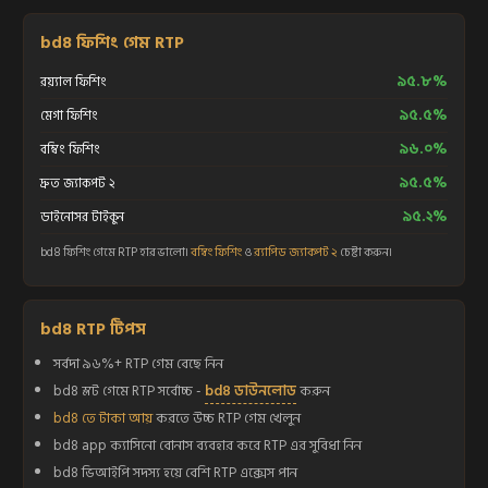
bd8 ফিশিং গেম RTP
৯৫.৮%
রয়্যাল ফিশিং
৯৫.৫%
মেগা ফিশিং
৯৬.০%
বম্বিং ফিশিং
৯৫.৫%
দ্রুত জ্যাকপট ২
৯৫.২%
ডাইনোসর টাইকুন
bd8 ফিশিং গেমে RTP হার ভালো।
বম্বিং ফিশিং
ও
র‍্যাপিড জ্যাকপট ২
চেষ্টা করুন।
bd8 RTP টিপস
সর্বদা ৯৬%+ RTP গেম বেছে নিন
bd8 স্লট গেমে RTP সর্বোচ্চ -
bd8 ডাউনলোড
করুন
bd8 তে টাকা আয়
করতে উচ্চ RTP গেম খেলুন
bd8 app ক্যাসিনো বোনাস ব্যবহার করে RTP এর সুবিধা নিন
bd8 ভিআইপি সদস্য হয়ে বেশি RTP এক্সেস পান